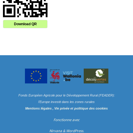
Download QR
Fonds Européen Agricole pour le Développement Rural (FEADER):
l'Europe investit dans les zones rurales
Mentions légales
,
Vie privée
et
politique des cookies
Fonctionne avec
Nirvana
&
WordPress.